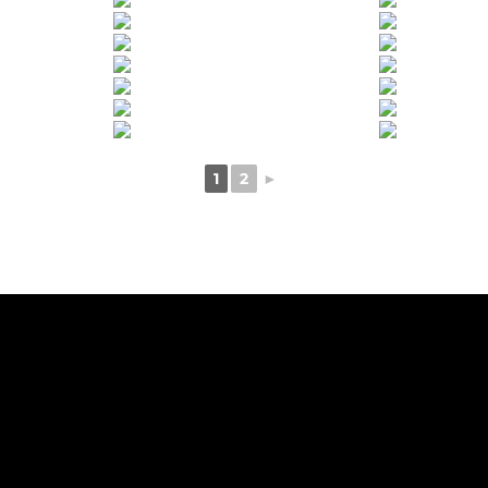
1
2
►