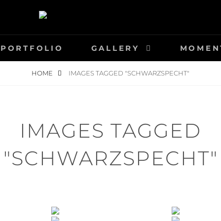
FIE-STEGER.CH
PORTFOLIO
GALLERY
MOMEN
HOME
IMAGES TAGGED "SCHWARZSPECHT"
IMAGES TAGGED
"SCHWARZSPECHT"