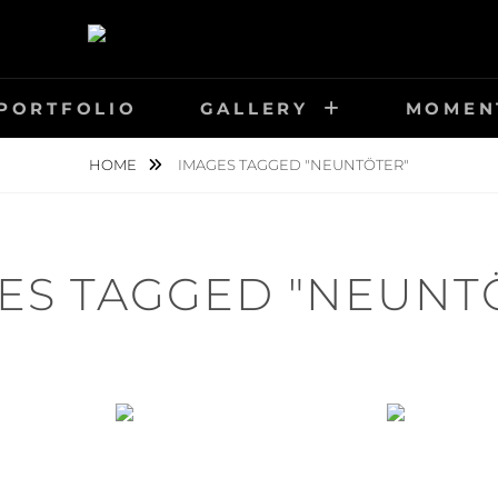
FIE-STEGER.CH
PORTFOLIO
GALLERY
MOMEN
HOME
IMAGES TAGGED "NEUNTÖTER"
ES TAGGED "NEUNT