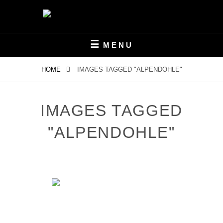
Skip
to
content
TIERFOTOGRAFIE
NATURFOTOGRAFIE-
MENU
STEGER.CH
HOME
IMAGES TAGGED "ALPENDOHLE"
IMAGES TAGGED
"ALPENDOHLE"