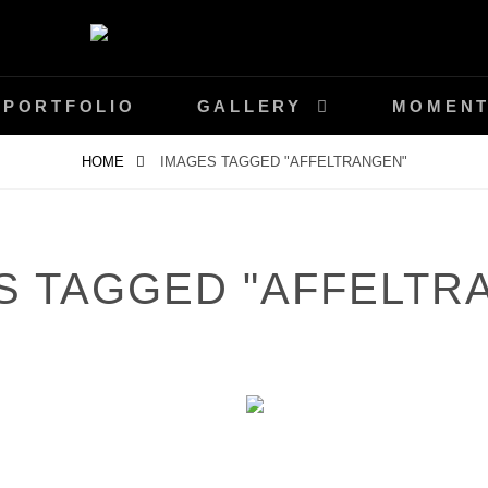
IE-STEGER.CH
PORTFOLIO
GALLERY
MOMEN
HOME
IMAGES TAGGED "AFFELTRANGEN"
S TAGGED "AFFELTR